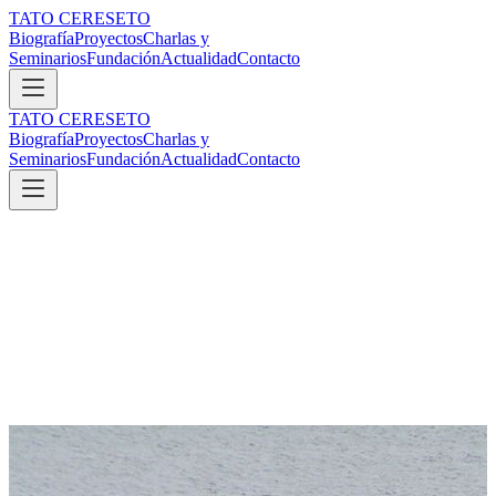
TATO CERESETO
Biografía
Proyectos
Charlas y
Seminarios
Fundación
Actualidad
Contacto
TATO CERESETO
Biografía
Proyectos
Charlas y
Seminarios
Fundación
Actualidad
Contacto